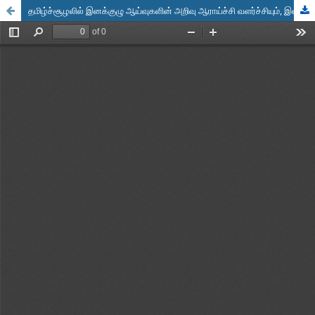
தமிழ்ச்சூழலில் இனக்குழு ஆய்வுகளின் அறிவு ஆராய்ச்சி வளர்ச்சியும், இன்றையத் தேவையும்