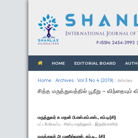
HOME
EDITORIAL BOARD
AUTH
Home
Archives
Vol 3 No 4 (2019)
/
/
/
Articles
சித்த மருத்துவத்தில் பூநீறு – விந்தையும் வி
மருத்துவர் க மதன் பி.எஸ்.எம்.எஸ்., எம்.டி(சி)
பட்டமேற்படிப்பு - சிறப்பு மருத்துவம் - இறுதியாண்டு
மருத்துவர் அ முனீஸ்வரன், எம்.டி., (சி)