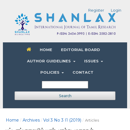
Register
Login
HOME
EDITORIAL BOARD
AUTHOR GUIDELINES
ISSUES
POLICIES
CONTACT
Search
Home
Archives
Vol 3 No 3 I1 (2019)
/
/
/
Articles