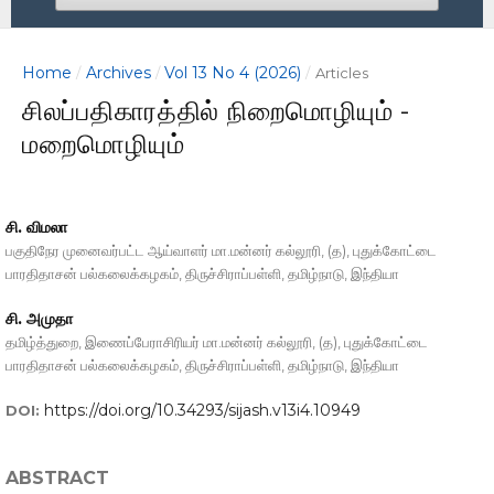
Home
Archives
Vol 13 No 4 (2026)
/
/
/
Articles
சிலப்பதிகாரத்தில் நிறைமொழியும் -
மறைமொழியும்
சி. விமலா
பகுதிநேர முனைவர்பட்ட ஆய்வாளர் மா.மன்னர் கல்லூரி, (த), புதுக்கோட்டை
பாரதிதாசன் பல்கலைக்கழகம், திருச்சிராப்பள்ளி, தமிழ்நாடு, இந்தியா
சி. அமுதா
தமிழ்த்துறை, இணைப்பேராசிரியர் மா.மன்னர் கல்லூரி, (த), புதுக்கோட்டை
பாரதிதாசன் பல்கலைக்கழகம், திருச்சிராப்பள்ளி, தமிழ்நாடு, இந்தியா
https://doi.org/10.34293/sijash.v13i4.10949
DOI:
ABSTRACT