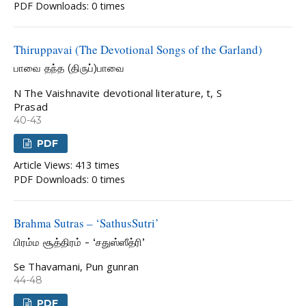
PDF Downloads: 0 times
Thiruppavai (The Devotional Songs of the Garland)
பாவை தந்த (திருப்)பாவை
N The Vaishnavite devotional literature, t, S
Prasad
40-43
PDF
Article Views: 413 times
PDF Downloads: 0 times
Brahma Sutras – ‘SathusSutri’
பிரம்ம சூத்திரம் - ‘சதுஸ்ஸீத்ரி’
Se Thavamani, Pun gunran
44-48
PDF